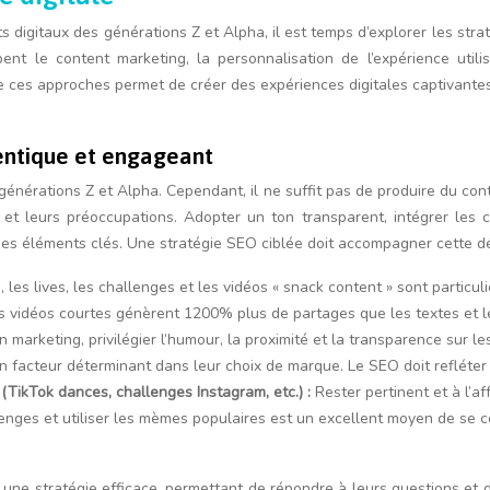
s digitaux des générations Z et Alpha, il est temps d’explorer les stra
nt le content marketing, la personnalisation de l’expérience utilisa
es approches permet de créer des expériences digitales captivantes et
entique et engageant
 générations Z et Alpha. Cependant, il ne suffit pas de produire du con
ts et leurs préoccupations. Adopter un ton transparent, intégrer les
 des éléments clés. Une stratégie SEO ciblée doit accompagner cette dé
s, les lives, les challenges et les vidéos « snack content » sont partic
es vidéos courtes génèrent 1200% plus de partages que les textes et l
on marketing, privilégier l’humour, la proximité et la transparence sur le
 facteur déterminant dans leur choix de marque. Le SEO doit refléter 
(TikTok dances, challenges Instagram, etc.) :
Rester pertinent et à l’a
allenges et utiliser les mèmes populaires est un excellent moyen de se
ne stratégie efficace, permettant de répondre à leurs questions et de 