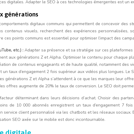
ces digitales. Adapter le SEO à ces technologies émergentes est un e
x générations
 comportements digitaux communs qui permettent de concevoir des stra
 les contenus visuels, recherchent des expériences personnalisées, s
dre ces points communs est essentiel pour optimiser l’impact des campa
Tube, etc.) :
Adapter sa présence et sa stratégie sur ces plateformes 
ennent aux générations Z et Alpha. Optimiser le contenu pour chaque pl
éation de contenus engageants et de haute qualité, notamment des vid
t un taux d’engagement 2 fois supérieur aux vidéos plus longues. Le SE
es générations Z et Alpha s’attendent à ce que les marques leur offre
des offres augmente de 20% le taux de conversion. Le SEO doit permet
facteur déterminant dans leurs décisions d’achat. Choisir des parten
moins de 10 000 abonnés enregistrent un taux d’engagement 7 fois s
service client personnalisé via les chatbots et les réseaux sociaux. E
isation SEO axée sur le mobile est donc incontournable.
e digitale