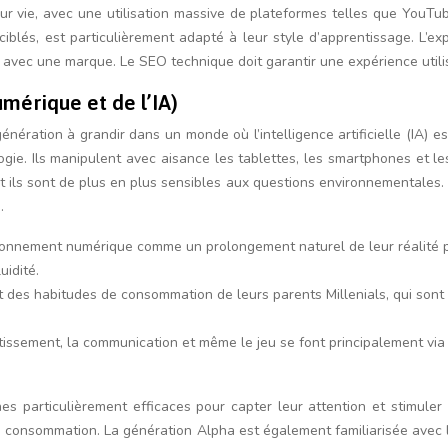
ur vie, avec une utilisation massive de plateformes telles que YouTub
blés, est particulièrement adapté à leur style d’apprentissage. L’expé
ir avec une marque. Le SEO technique doit garantir une expérience utili
umérique et de l’IA)
ération à grandir dans un monde où l’intelligence artificielle (IA) est
ogie. Ils manipulent avec aisance les tablettes, les smartphones et le
et ils sont de plus en plus sensibles aux questions environnementales
.
vironnement numérique comme un prolongement naturel de leur réalité ph
uidité.
 et des habitudes de consommation de leurs parents Millenials, qui son
rtissement, la communication et même le jeu se font principalement vi
ches particulièrement efficaces pour capter leur attention et stimul
e consommation. La génération Alpha est également familiarisée avec la 