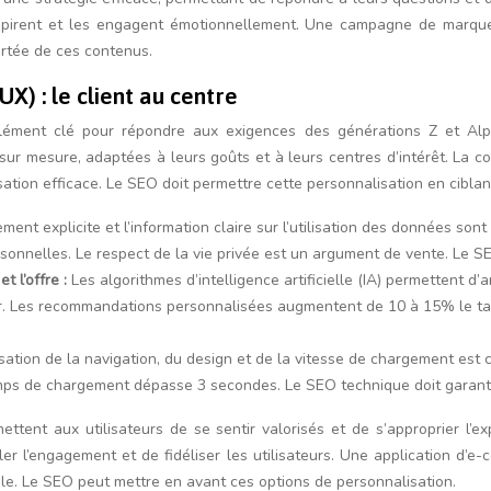
inspirent et les engagent émotionnellement. Une campagne de marque
ortée de ces contenus.
UX) : le client au centre
n élément clé pour répondre aux exigences des générations Z et Alp
ur mesure, adaptées à leurs goûts et à leurs centres d’intérêt. La c
ation efficace. Le SEO doit permettre cette personnalisation en ciblan
ment explicite et l’information claire sur l’utilisation des données s
sonnelles. Le respect de la vie privée est un argument de vente. Le SEO
t l’offre :
Les algorithmes d’intelligence artificielle (IA) permettent d
r. Les recommandations personnalisées augmentent de 10 à 15% le taux
isation de la navigation, du design et de la vitesse de chargement est c
emps de chargement dépasse 3 secondes. Le SEO technique doit garant
ttent aux utilisateurs de se sentir valorisés et de s’approprier l’exp
er l’engagement et de fidéliser les utilisateurs. Une application d’
ple. Le SEO peut mettre en avant ces options de personnalisation.