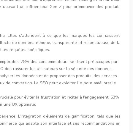
 utilisant un influenceur Gen Z pour promouvoir des produits
ha. Elles s’attendent à ce que les marques les connaissent,
ollecte de données éthique, transparente et respectueuse de la
t les requêtes spécifiques.
ont impératifs. 78% des consommateurs se disent préoccupés par
 doit rassurer les utilisateurs sur la sécurité des données.
’analyser les données et de proposer des produits, des services
 de conversion. Le SEO peut exploiter l’IA pour améliorer le
ruciale pour éviter la frustration et inciter à l’engagement. 53%
ir une UX optimale.
érience. L’intégration d’éléments de gamification, tels que les
e-commerce qui adapte son interface et ses recommandations en