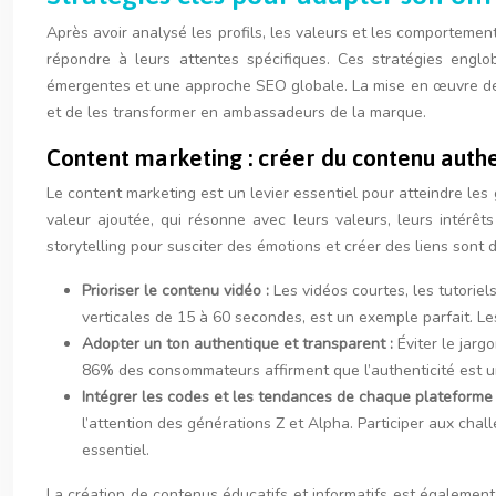
Après avoir analysé les profils, les valeurs et les comportement
répondre à leurs attentes spécifiques. Ces stratégies englobe
émergentes et une approche SEO globale. La mise en œuvre de c
et de les transformer en ambassadeurs de la marque.
Content marketing : créer du contenu auth
Le content marketing est un levier essentiel pour atteindre les
valeur ajoutée, qui résonne avec leurs valeurs, leurs intérê
storytelling pour susciter des émotions et créer des liens sont
Prioriser le contenu vidéo :
Les vidéos courtes, les tutoriel
verticales de 15 à 60 secondes, est un exemple parfait. L
Adopter un ton authentique et transparent :
Éviter le jarg
86% des consommateurs affirment que l’authenticité est un
Intégrer les codes et les tendances de chaque plateforme 
l’attention des générations Z et Alpha. Participer aux ch
essentiel.
La création de contenus éducatifs et informatifs est également u