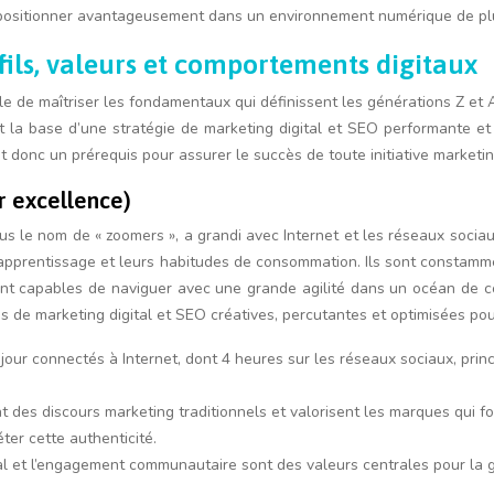
à se positionner avantageusement dans un environnement numérique de pl
ils, valeurs et comportements digitaux
ble de maîtriser les fondamentaux qui définissent les générations Z et A
nt la base d’une stratégie de marketing digital et SEO performante 
t donc un prérequis pour assurer le succès de toute initiative market
ar excellence)
s le nom de « zoomers », a grandi avec Internet et les réseaux socia
apprentissage et leurs habitudes de consommation. Ils sont constamme
ant capables de naviguer avec une grande agilité dans un océan de c
 de marketing digital et SEO créatives, percutantes et optimisées pou
jour connectés à Internet, dont 4 heures sur les réseaux sociaux, pri
nt des discours marketing traditionnels et valorisent les marques qui
ter cette authenticité.
t social et l’engagement communautaire sont des valeurs centrales pour 