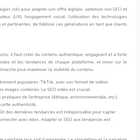
tégies clés pour adapter son offre digitale, optimiser son SEO et
teur (UX), l’engagement social, l’utilisation des technologies
 pertinentes, de fidéliser ces générations en tant que clients
tenu, il faut créer du contenu authentique, engageant et à forte
 codes et les tendances de chaque plateforme, et miser sur le
marche pour maximiser la visibilité du contenu.
ulièrement populaires. TikTok, avec son format de vidéos
es images combinés. Le SEO vidéo est crucial.
s pratiques de l’entreprise (éthique, environnementale, etc.).
cette authenticité.
ffût des dernières tendances est indispensable pour capter
 connecter avec elles. Adapter le SEO aux tendances est
satisfaire leur soif d’apprendre. Le storytelling et la narration