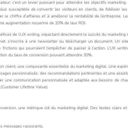
ateur; c’est un levier puissant pour atteindre les objectifs marketing
s susceptible de convertir les visiteurs en clients, de fidéliser les
 le chiffre d’affaires et à améliorer la rentabilité de l’entreprise. L
 une augmentation moyenne de 20% de leur ROI.
éfices de l’UX writing, impactant directement le succès du marketing dig
chat, s’inscrire à une newsletter ou télécharger un document. Un sit
es frictions qui pourraient l’empêcher de passer à l’action. L’UX wr
ion du taux de conversion pouvant atteindre 30%.
ion client, une composante essentielle du marketing digital. Une expér
essages personnalisés, des recommandations pertinentes et une assistan
réer une communication personnalisée et adaptée aux besoins de chaqu
t (Customer Lifetime Value).
nversion, une métrique clé du marketing digital. Des textes clairs et p
es messages rassurants.