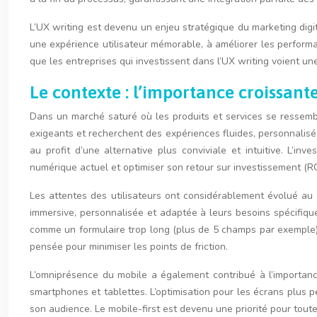
L’UX writing est devenu un enjeu stratégique du marketing digit
une expérience utilisateur mémorable, à améliorer les performa
que les entreprises qui investissent dans l’UX writing voient 
Le contexte : l’importance croissante
Dans un marché saturé où les produits et services se ressembl
exigeants et recherchent des expériences fluides, personnalis
au profit d’une alternative plus conviviale et intuitive. L’i
numérique actuel et optimiser son retour sur investissement (RO
Les attentes des utilisateurs ont considérablement évolué au 
immersive, personnalisée et adaptée à leurs besoins spécifiques.
comme un formulaire trop long (plus de 5 champs par exemple) 
pensée pour minimiser les points de friction.
L’omniprésence du mobile a également contribué à l’importance
smartphones et tablettes. L’optimisation pour les écrans plus 
son audience. Le mobile-first est devenu une priorité pour tout