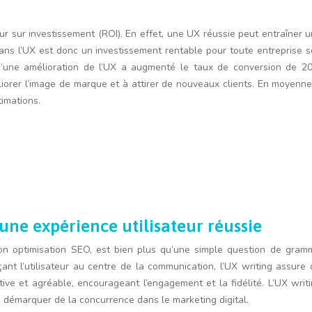
our sur investissement (ROI). En effet, une UX réussie peut entraîner
ir dans l’UX est donc un investissement rentable pour toute entrepris
une amélioration de l’UX a augmenté le taux de conversion de 200%
iorer l’image de marque et à attirer de nouveaux clients. En moyenne
imations.
une expérience utilisateur réussie
son optimisation SEO, est bien plus qu’une simple question de gramm
açant l’utilisateur au centre de la communication, l’UX writing assure
tive et agréable, encourageant l’engagement et la fidélité. L’UX writ
se démarquer de la concurrence dans le marketing digital.