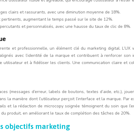
nce utilisateur fluide et agréable, qui encourage l’utilisateur à rester
ges clairs et rassurants, avec une diminution moyenne de 18%.
et pertinents, augmentant le temps passé sur le site de 12%.
percutants et personnalisés, avec une hausse du taux de clic de 8%.
que
nte et professionnelle, un élément clé du marketing digital. L’UX wr
t alignés avec l’identité de la marque et contribuent à renforcer so
ce utilisateur et à fidéliser les clients. Une communication claire et c
aces (messages d’erreur, labels de boutons, textes d’aide, etc.), jouen
s la manière dont l’utilisateur perçoit l’interface et la marque. Par 
ails et la rédaction de microcopy soignée témoignent du soin que l’en
 du produit, en améliorant le taux de complétion des tâches de 20%.
es objectifs marketing