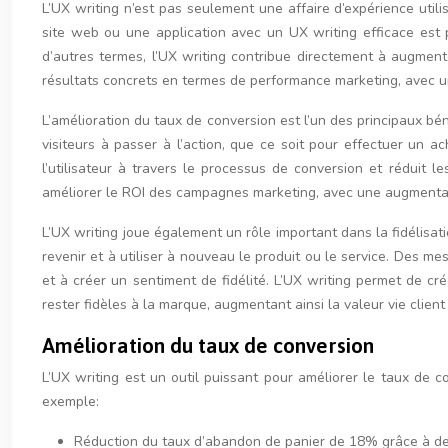
L’UX writing n’est pas seulement une affaire d’expérience utilis
site web ou une application avec un UX writing efficace est plu
d’autres termes, l’UX writing contribue directement à augmenter
résultats concrets en termes de performance marketing, avec
L’amélioration du taux de conversion est l’un des principaux bén
visiteurs à passer à l’action, que ce soit pour effectuer un a
l’utilisateur à travers le processus de conversion et réduit l
améliorer le ROI des campagnes marketing, avec une augmentat
L’UX writing joue également un rôle important dans la fidélisat
revenir et à utiliser à nouveau le produit ou le service. Des m
et à créer un sentiment de fidélité. L’UX writing permet de c
rester fidèles à la marque, augmentant ainsi la valeur vie clien
Amélioration du taux de conversion
L’UX writing est un outil puissant pour améliorer le taux de co
exemple:
Réduction du taux d’abandon de panier de 18% grâce à d