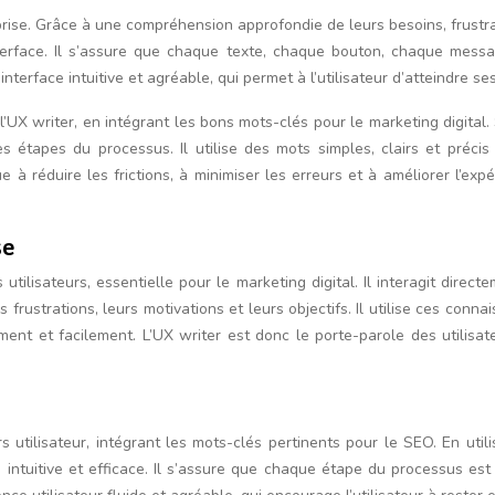
reprise. Grâce à une compréhension approfondie de leurs besoins, frustra
’interface. Il s’assure que chaque texte, chaque bouton, chaque messa
 interface intuitive et agréable, qui permet à l’utilisateur d’atteindre 
l’UX writer, en intégrant les bons mots-clés pour le marketing digital. S
ntes étapes du processus. Il utilise des mots simples, clairs et préci
bue à réduire les frictions, à minimiser les erreurs et à améliorer l’ex
se
ilisateurs, essentielle pour le marketing digital. Il interagit direc
frustrations, leurs motivations et leurs objectifs. Il utilise ces con
ement et facilement. L’UX writer est donc le porte-parole des utilisat
s utilisateur, intégrant les mots-clés pertinents pour le SEO. En utilis
re intuitive et efficace. Il s’assure que chaque étape du processus est 