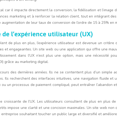
al car il impacte directement la conversion, la fidélisation et l’imag
nces marketing et à renforcer la relation client, tout en intégrant de
une augmentation de leur taux de conversion de l’ordre de 15 à 25% en
 de l’expérience utilisateur (UX)
ent de plus en plus, l’expérience utilisateur est devenue un critère 
ées et engageantes. Un site web ou une application qui offre une mauv
nvestissement dans l’UX n’est plus une option, mais une nécessité p
I) grâce au marketing digital.
cours des dernières années. Ils ne se contentent plus d’un simple acc
 Ils recherchent des interfaces intuitives, une navigation fluide et u
ou un processus de paiement compliqué, peut entraîner l’abandon et la
 croissante de l’UX. Les utilisateurs consultent de plus en plus de s
petits impose une clarté et une concision maximales. Un site web non 
e entreprise souhaitant toucher un public large et diversifié et amélio